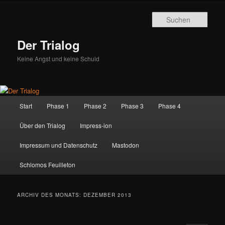
Zum
Zum
primären
sekundären
Such
Inhalt
Inhalt
springen
springen
Der Trialog
Keine Angst und keine Schuld
Hauptmenü
Start
Phase 1
Phase 2
Phase 3
Phase 4
Über den Trialog
Impress-ion
Impressum und Datenschutz
Mastodon
Schlomos Feuilleton
ARCHIV DES MONATS:
DEZEMBER 2013