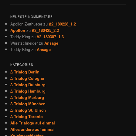
NEUESTE KOMMENTARE
Apollon Zeithueter
zu
∆2_180228_1.2
Apollon
zu
∆2_180425_2.2
Teddy King
zu
∆2_180307_1.3
Wurstschneider
zu
Ansage
Teddy King
zu
Ansage
KATEGORIEN
∆ Trialog Berlin
∆ Trialog Cologne
∆ Trialog Duisburg
∆ Trialog Hamburg
∆ Trialog Marburg
∆ Trialog München
∆ Trialog St. Ulrich
∆ Trialog Toronto
Alle Trialoge auf einmal
Alles andere auf einmal
Knickgeschichten