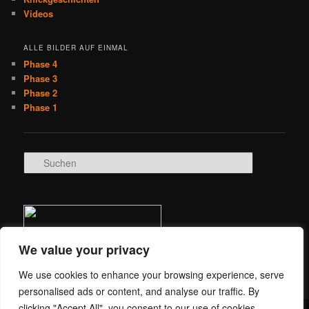
Videos
ALLE BILDER AUF EINMAL
Phase 4
Phase 3
Phase 2
Phase 1
S
u
c
h
e
n
We value your privacy
We use cookies to enhance your browsing experience, serve
personalised ads or content, and analyse our traffic. By
clicking "Accept All", you consent to our use of cookies.