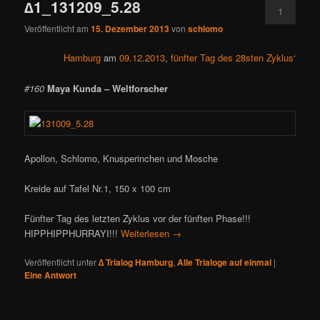
∆1_131209_5.28
1
Veröffentlicht am
15. Dezember 2013
von
schlomo
Hamburg
am
09.12.2013
,
fünfter Tag des 28sten Zyklus‘
#160
Maya Kunda – Weltforscher
Apollon, Schlomo, Knusperinchen und Mosche
Kreide auf Tafel Nr.1, 150 x 100 cm
Fünfter Tag des letzten Zyklus vor der fünften Phase!!!
HIPPHIPPHURRAYI!!!
Weiterlesen
→
Veröffentlicht unter
∆ Trialog Hamburg
,
Alle Trialoge auf einmal
|
Eine
Antwort