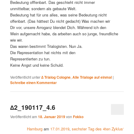
Bedeutung offfenbart. Das geschieht nicht immer
unmittelbar, sondern als gebaute Welt.
Bedeutung hat für uns alles, was seine Bedeutung nicht
offenbart. (Das hättest Du nicht gedacht) Was machen wir
Dir vor, unsere Arroganz blendet Dich. Während ich den
Wein aufgemacht habe, da arbeiten auch so junge, freundliche
wie wir.
Das waren bestimmt Trialogisten. Nun Ja.
Die Representation hat nichts mit den
Representierten zu tun.
Keine Angst und keine Schuld.
Veröffentlicht unter
∆ Trialog Cologne
,
Alle Trialoge auf einmal
|
Schreibe einen Kommentar
∆2_190117_4.6
Veröffentlicht am
18. Januar 2019
von
Fokko
Hamburg
am
17.01.2019
,
sechster Tag des 4ten Zyklus‘