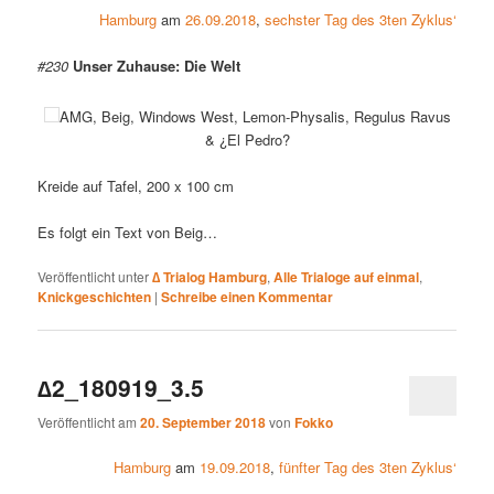
Hamburg
am
26.09.2018
,
sechster Tag des 3ten Zyklus‘
#230
Unser Zuhause: Die Welt
AMG, Beig, Windows West, Lemon-Physalis, Regulus Ravus
&
¿
El Pedro?
Kreide auf Tafel, 200 x 100 cm
Es folgt ein Text von Beig…
Veröffentlicht unter
∆ Trialog Hamburg
,
Alle Trialoge auf einmal
,
Knickgeschichten
|
Schreibe einen Kommentar
∆2_180919_3.5
Veröffentlicht am
20. September 2018
von
Fokko
Hamburg
am
19.09.2018
,
fünfter Tag des 3ten Zyklus‘