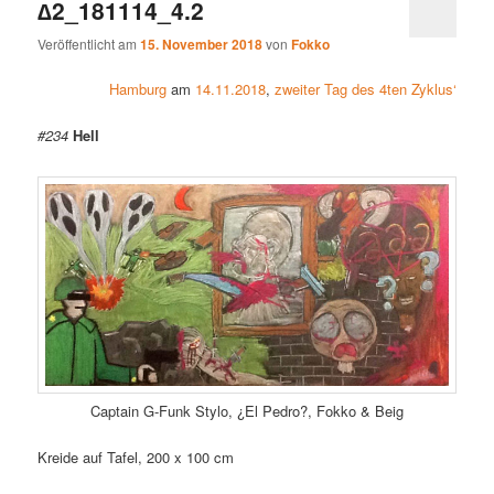
∆2_181114_4.2
Veröffentlicht am
15. November 2018
von
Fokko
Hamburg
am
14.11.2018
,
zweiter Tag des 4ten Zyklus‘
#234
Hell
Captain G-Funk Stylo,
¿El Pedro?
, Fokko & Beig
Kreide auf Tafel, 200 x 100 cm