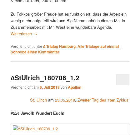
Kreide auf Tafel, 200 x 100 cm
Zu Fokkos großer Freude hat es funktioniert, dass die Arbeit ein
wenig mehr aufgeteilt wird und Big Niemo schrieb dieses Mal in
Zusammenarbeit mit Mr. West eine wunderbare Agenda.
Weiterlesen
→
Veröffentlicht unter
∆ Trialog Hamburg
,
Alle Trialoge auf einmal
|
Schreibe einen Kommentar
∆StUlrich_180706_1.2
Veröffentlicht am
6. Juli 2018
von
Apollon
St. Ulrich
am
23.05.2018
,
Zweiter Tag des 1ten Zyklus‘
#224
Jawoll! Wundert Euch!