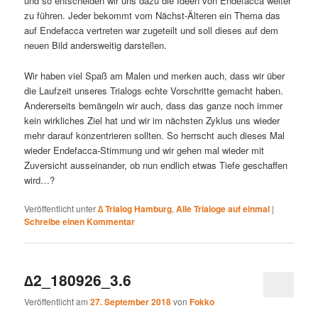
und so entscheiden wir uns dazu die Ideen von Endefacca weiter
zu führen. Jeder bekommt vom Nächst-Älteren ein Thema das
auf Endefacca vertreten war zugeteilt und soll dieses auf dem
neuen Bild andersweitig darstellen.
Wir haben viel Spaß am Malen und merken auch, dass wir über
die Laufzeit unseres Trialogs echte Vorschritte gemacht haben.
Andererseits bemängeln wir auch, dass das ganze noch immer
kein wirkliches Ziel hat und wir im nächsten Zyklus uns wieder
mehr darauf konzentrieren sollten. So herrscht auch dieses Mal
wieder Endefacca-Stimmung und wir gehen mal wieder mit
Zuversicht ausseinander, ob nun endlich etwas Tiefe geschaffen
wird…?
Veröffentlicht unter
∆ Trialog Hamburg
,
Alle Trialoge auf einmal
|
Schreibe einen Kommentar
∆2_180926_3.6
Veröffentlicht am
27. September 2018
von
Fokko