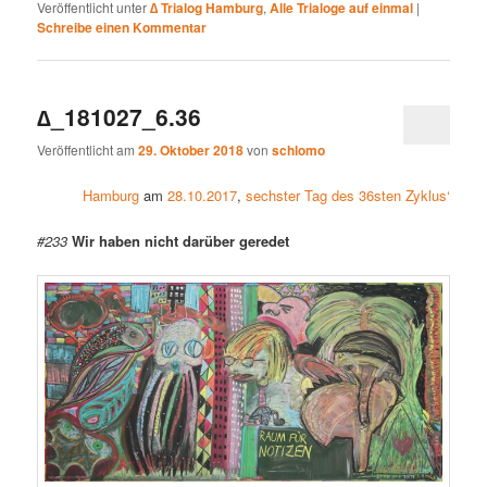
Veröffentlicht unter
∆ Trialog Hamburg
,
Alle Trialoge auf einmal
|
Schreibe einen Kommentar
∆_181027_6.36
Veröffentlicht am
29. Oktober 2018
von
schlomo
Hamburg
am
28.10.2017
,
sechster Tag des 36sten Zyklus‘
#233
Wir haben nicht darüber
geredet