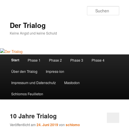
Zum
Zum
primären
sekundären
Such
Inhalt
Inhalt
springen
springen
Der Trialog
Keine Angst und keine Schuld
Hauptmenü
Start
Phase 1
Phase 2
Phase 3
Phase 4
Über den Trialog
Impress-ion
Impressum und Datenschutz
Mastodon
Schlomos Feuilleton
10 Jahre Trialog
Veröffentlicht am
24. Juni 2019
von
schlomo