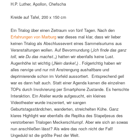
H.P. Luther, Apollon, Chefscha
Kreide auf Tafel, 200 x 150 cm
Ein Trialog über einen Zeitraum von fünf Tagen. Nach den
Erfahrungen von Marburg
war dieses mal klar, dass wir lieber
keinen Trialog als Abschlussevent eines Sammelsuriums aus
Veranstaltungen wollen. Auf Bevormundung („
Ich finde das ganz
toll, wie Du das machst.
„) hatten wir ebenfalls keine Lust.
Augenhöhe ist wichtig („
Nein danke!
„) . Folgerichtig haben wir
alles nervige und nur mit Anstrengung aushaltbare und
deprimierende schon im Vorfeld aussortiert. Entsprechend geil
war es dann halt auch. Statt einer Agenda kamen die einzelnen
TOPs durch Involvierung per Smartphone Zustande. Es herrschte
Interaktion. Ein Atelier wurde aufgesucht, ein kleines
Videotheater wurde inszeniert, wir sangen
Geburtstagsständchen, wanderten, streichelten Kühe. Ganz
klares Highlight war ebenfalls die Replika des Stapeljesus des
verstorbenen Trialogen Meckerschlumpf. Aber wie sich an sowas
nun anschließen lässt? Als wäre das noch nicht der Fall!
Ungeduld ist die größte Pest der Welt.