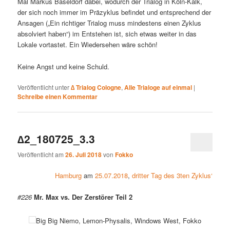
Mal Markus Baseldorf dabei, wodurch der Trialog in Köln-Kalk,
der sich noch immer im Präzyklus befindet und entsprechend der
Ansagen („Ein richtiger Trialog muss mindestens einen Zyklus
absolviert haben“) im Entstehen ist, sich etwas weiter in das
Lokale vortastet. Ein Wiedersehen wäre schön!
Keine Angst und keine Schuld.
Veröffentlicht unter
∆ Trialog Cologne
,
Alle Trialoge auf einmal
|
Schreibe einen Kommentar
∆2_180725_3.3
Veröffentlicht am
26. Juli 2018
von
Fokko
Hamburg
am
25.07.2018
,
dritter Tag des 3ten Zyklus‘
#226
Mr. Max vs. Der Zerstörer Teil 2
Big Big Niemo, Lemon-Physalis, Windows West, Fokko