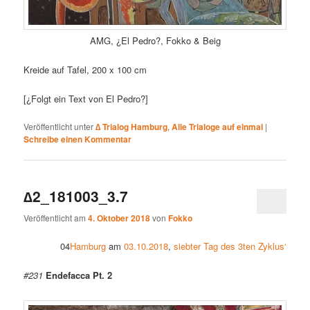
AMG,
¿El Pedro?
, Fokko & Beig
Kreide auf Tafel, 200 x 100 cm
[¿Folgt ein Text von El Pedro?]
Veröffentlicht unter
∆ Trialog Hamburg
,
Alle Trialoge auf einmal
|
Schreibe einen Kommentar
∆2_181003_3.7
Veröffentlicht am
4. Oktober 2018
von
Fokko
04
Hamburg
am
03.10.2018
,
siebter Tag des 3ten Zyklus‘
#231
Endefacca Pt. 2