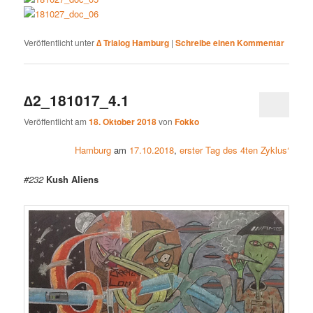
Veröffentlicht unter
∆ Trialog Hamburg
|
Schreibe einen Kommentar
∆2_181017_4.1
Veröffentlicht am
18. Oktober 2018
von
Fokko
Hamburg
am
17.10.2018
,
erster Tag des 4ten Zyklus‘
#232
Kush Aliens