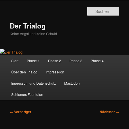
Zum
primären
Such
Inhalt
springen
Der Trialog
Keine Angst und keine Schuld
Hauptmenü
Start
Phase 1
Phase 2
Phase 3
Phase 4
Über den Trialog
Impress-ion
Impressum und Datenschutz
Mastodon
Schlomos Feuilleton
Beitragsnavigation
←
Vorheriger
Nächster
→