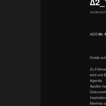
∆2_
Veröffentlic
#225
Mr. 
Kreide auf
Zu Fokkos 
wird und 
Agenda.
Apollon h
Dokumente
Inspirati
Mantras un