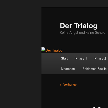
Zum
primären
Inhalt
Der Trialog
springen
Keine Angst und keine Schuld
Hauptmenü
Start
Phase 1
Phase 2
Mastodon
Schlomos Feuillet
Beitragsnavigation
←
Vorheriger