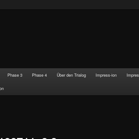
Phase 3
Phase 4
Über den Trialog
Impress-ion
Impres
on