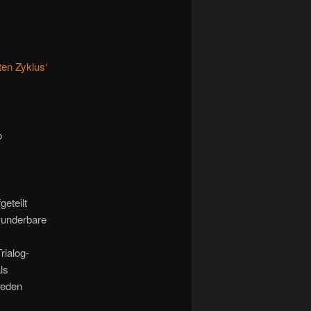
ten Zyklus‘
o
geteilt
wunderbare
rialog-
ls
reden