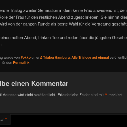
 erste Trialog zweiter Generation in dem keine Frau anwesend ist, d
lle der Frau für den restlichen Abend zugeschrieben. Sie nimmt die
wird von der ganzen Runde als beste Wahl für die Vertretung geschät
einen netten Abend, trinken Tee und reden über die jüngsten Gesch
n.
rag wurde von
Fokko
unter
∆ Trialog Hamburg
,
Alle Trialoge auf einmal
veröffentlic
 für den
Permalink
.
ibe einen Kommentar
*
l-Adresse wird nicht veröffentlicht.
Erforderliche Felder sind mit
markiert
*
ar