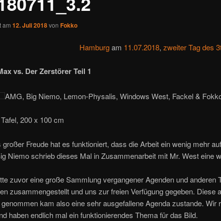
180711_3.2
ht am
12. Juli 2018
von
Fokko
Hamburg
am
11.07.2018
,
zweiter Tag des 3
Max vs. Der Zerstörer Teil 1
AMG, Big Niemo, Lemon-Physalis, Windows West, Fackel & Fokk
 Tafel, 200 x 100 cm
großer Freude hat es funktioniert, dass die Arbeit ein wenig mehr auf
Big Niemo schrieb dieses Mal in Zusammenarbeit mit Mr. West eine 
atte zuvor eine große Sammlung vergangener Agenden und anderen T
n zusammengestellt und uns zur freien Verfügung gegeben. Diese a
on genommen kam also eine sehr ausgefallene Agenda zustande. Wir 
d haben endlich mal ein funktionierendes Thema für das Bild.