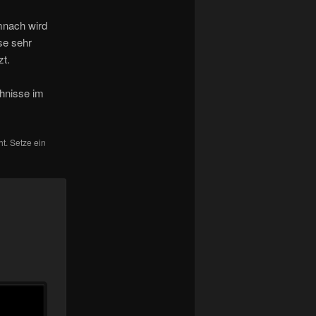
emnach wird
se sehr
zt.
ehnisse im
ht. Setze ein