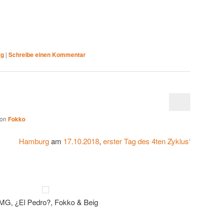
rg
|
Schreibe einen Kommentar
von
Fokko
Hamburg
am
17.10.2018
,
erster Tag des 4ten Zyklus‘
MG,
¿El Pedro?
, Fokko & Beig