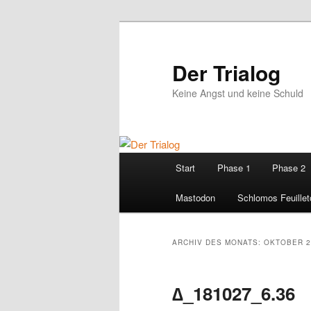
Zum
Zum
primären
sekundären
Inhalt
Inhalt
Der Trialog
springen
springen
Keine Angst und keine Schuld
Hauptmenü
Start
Phase 1
Phase 2
Mastodon
Schlomos Feuillet
ARCHIV DES MONATS:
OKTOBER 2
∆_181027_6.36