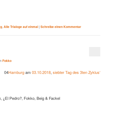
rg
,
Alle Trialoge auf einmal
|
Schreibe einen Kommentar
on
Fokko
04
Hamburg
am
03.10.2018
,
siebter Tag des 3ten Zyklus‘
 ¿El Pedro?, Fokko, Beig & Fackel