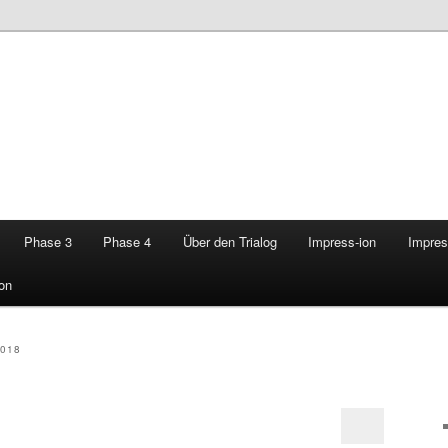
Phase 3
Phase 4
Über den Trialog
Impress-ion
Impres
on
018