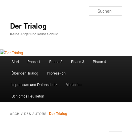
Zum
Zum
primären
sekundären
Such
Inhalt
Inhalt
springen
springen
Der Trialog
Keine Angst und keine Schuld
Hauptmenü
Start
Phase 1
Phase 2
Phase 3
Phase 4
Über den Trialog
Impress-ion
Impressum und Datenschutz
Mastodon
Schlomos Feuilleton
Der Trialog
ARCHIV DES AUTORS: