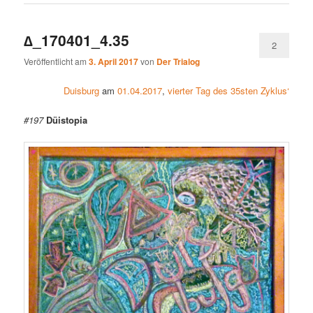
∆_170401_4.35
2
Veröffentlicht am
3. April 2017
von
Der Trialog
Duisburg
am
01.04.2017
,
vierter Tag des 35sten Zyklus‘
#197
Düistopia