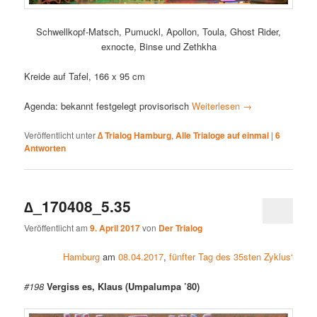
Schwellkopf-Matsch, Pumuckl, Apollon, Toula, Ghost Rider,
exnocte, Binse und Zethkha
Kreide auf Tafel, 166 x 95 cm
Agenda: bekannt festgelegt provisorisch
Weiterlesen
→
Veröffentlicht unter
∆ Trialog Hamburg
,
Alle Trialoge auf einmal
|
6
Antworten
∆_170408_5.35
Veröffentlicht am
9. April 2017
von
Der Trialog
Hamburg
am
08.04.2017
,
fünfter Tag des 35sten Zyklus‘
#198
Vergiss es, Klaus (Umpalumpa ’80)