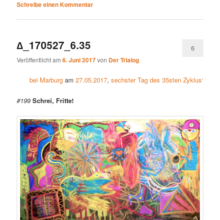
Schreibe einen Kommentar
∆_170527_6.35
6
Veröffentlicht am
6. Juni 2017
von
Der Trialog
bei Marburg
am
27.05.2017
,
sechster Tag des 35sten Zyklus‘
#199
Schrei, Fritte!