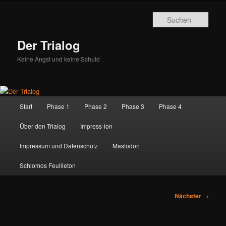
Zum
primären
Such
Inhalt
springen
Der Trialog
Keine Angst und keine Schuld
Hauptmenü
Start
Phase 1
Phase 2
Phase 3
Phase 4
Über den Trialog
Impress-ion
Impressum und Datenschutz
Mastodon
Schlomos Feuilleton
Beitragsnavigation
Nächster
→