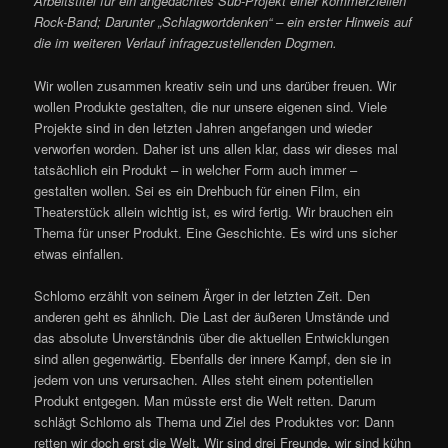
Arbeitstitel für ein angedachtes Sub-Projekt einer kommerziellen
Rock-Band; Darunter „Schlagwortdenken“ – ein erster Hinweis auf
die im weiteren Verlauf infragezustellenden Dogmen.
Wir wollen zusammen kreativ sein und uns darüber freuen. Wir
wollen Produkte gestalten, die nur unsere eigenen sind. Viele
Projekte sind in den letzten Jahren angefangen und wieder
verworfen worden. Daher ist uns allen klar, dass wir dieses mal
tatsächlich ein Produkt – in welcher Form auch immer –
gestalten wollen. Sei es ein Drehbuch für einen Film, ein
Theaterstück allein wichtig ist, es wird fertig. Wir brauchen ein
Thema für unser Produkt. Eine Geschichte. Es wird uns sicher
etwas einfallen.
Schlomo erzählt von seinem Ärger in der letzten Zeit. Den
anderen geht es ähnlich. Die Last der äußeren Umstände und
das absolute Unverständnis über die aktuellen Entwicklungen
sind allen gegenwärtig. Ebenfalls der innere Kampf, den sie in
jedem von uns verursachen. Alles steht einem potentiellen
Produkt entgegen. Man müsste erst die Welt retten. Darum
schlägt Schlomo als Thema und Ziel des Produktes vor: Dann
retten wir doch erst die Welt. Wir sind drei Freunde, wir sind kühn