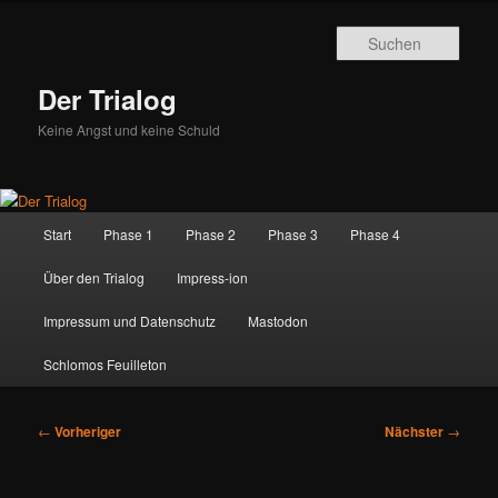
Zum
primären
Such
Inhalt
springen
Der Trialog
Keine Angst und keine Schuld
Hauptmenü
Start
Phase 1
Phase 2
Phase 3
Phase 4
Über den Trialog
Impress-ion
Impressum und Datenschutz
Mastodon
Schlomos Feuilleton
Beitragsnavigation
←
Vorheriger
Nächster
→