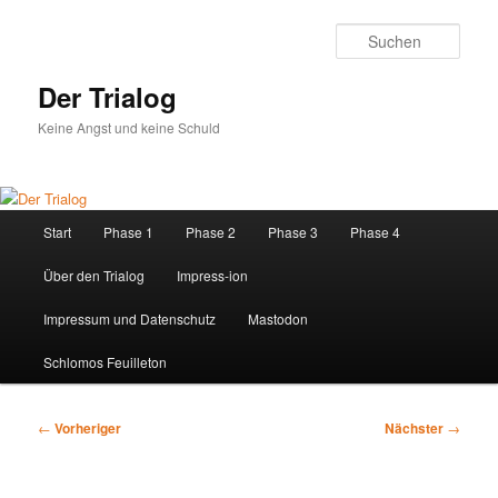
Zum
primären
Such
Inhalt
springen
Der Trialog
Keine Angst und keine Schuld
Hauptmenü
Start
Phase 1
Phase 2
Phase 3
Phase 4
Über den Trialog
Impress-ion
Impressum und Datenschutz
Mastodon
Schlomos Feuilleton
Beitragsnavigation
←
Vorheriger
Nächster
→