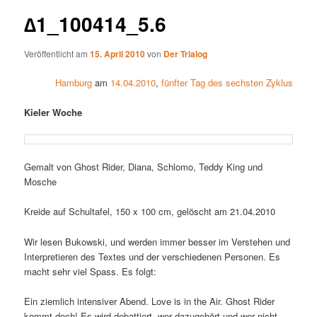
∆1_100414_5.6
Veröffentlicht am
15. April 2010
von
Der Trialog
Hamburg
am
14.04.2010
,
fünfter Tag des sechsten Zyklus
Kieler Woche
Gemalt von Ghost Rider, Diana, Schlomo, Teddy King und
Mosche
Kreide auf Schultafel, 150 x 100 cm, gelöscht am 21.04.2010
Wir lesen Bukowski, und werden immer besser im Verstehen und
Interpretieren des Textes und der verschiedenen Personen. Es
macht sehr viel Spass. Es folgt:
Ein ziemlich intensiver Abend. Love is in the Air. Ghost Rider
kommt doch! Es wird debattiert, wer dazugehört und wer nicht.