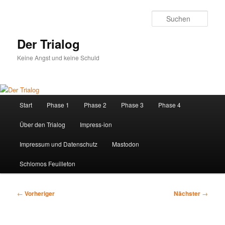
Zum
primären
Such
Inhalt
springen
Der Trialog
Keine Angst und keine Schuld
Hauptmenü
Start
Phase 1
Phase 2
Phase 3
Phase 4
Über den Trialog
Impress-ion
Impressum und Datenschutz
Mastodon
Schlomos Feuilleton
Beitragsnavigation
←
Vorheriger
Nächster
→