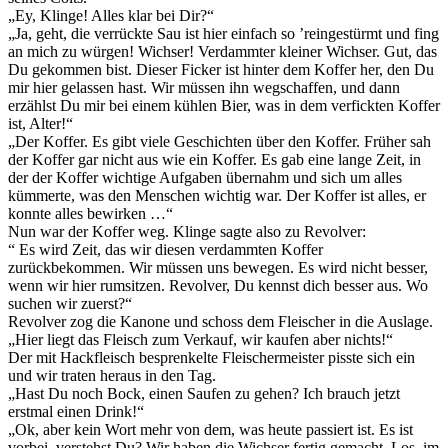
„Ey, Klinge! Alles klar bei Dir?“
„Ja, geht, die verrückte Sau ist hier einfach so ’reingestürmt und fing
an mich zu würgen! Wichser! Verdammter kleiner Wichser. Gut, das
Du gekommen bist. Dieser Ficker ist hinter dem Koffer her, den Du
mir hier gelassen hast. Wir müssen ihn wegschaffen, und dann
erzählst Du mir bei einem kühlen Bier, was in dem verfickten Koffer
ist, Alter!“
„Der Koffer. Es gibt viele Geschichten über den Koffer. Früher sah
der Koffer gar nicht aus wie ein Koffer. Es gab eine lange Zeit, in
der der Koffer wichtige Aufgaben übernahm und sich um alles
kümmerte, was den Menschen wichtig war. Der Koffer ist alles, er
konnte alles bewirken …“
Nun war der Koffer weg. Klinge sagte also zu Revolver:
“ Es wird Zeit, das wir diesen verdammten Koffer
zurückbekommen. Wir müssen uns bewegen. Es wird nicht besser,
wenn wir hier rumsitzen. Revolver, Du kennst dich besser aus. Wo
suchen wir zuerst?“
Revolver zog die Kanone und schoss dem Fleischer in die Auslage.
„Hier liegt das Fleisch zum Verkauf, wir kaufen aber nichts!“
Der mit Hackfleisch besprenkelte Fleischermeister pisste sich ein
und wir traten heraus in den Tag.
„Hast Du noch Bock, einen Saufen zu gehen? Ich brauch jetzt
erstmal einen Drink!“
„Ok, aber kein Wort mehr von dem, was heute passiert ist. Es ist
vorbei, verstehst Du? Wir haben die Wichser fertig gemacht. Los, im