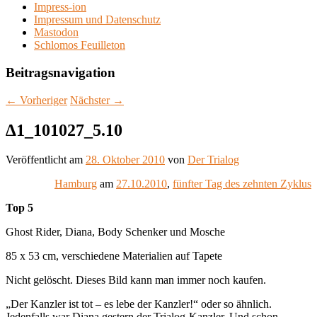
Impress-ion
Impressum und Datenschutz
Mastodon
Schlomos Feuilleton
Beitragsnavigation
←
Vorheriger
Nächster
→
∆1_101027_5.10
Veröffentlicht am
28. Oktober 2010
von
Der Trialog
Hamburg
am
27.10.2010
,
fünfter Tag des zehnten Zyklus
Top 5
Ghost Rider, Diana, Body Schenker und Mosche
85 x 53 cm, verschiedene Materialien auf Tapete
Nicht gelöscht. Dieses Bild kann man immer noch kaufen.
„Der Kanzler ist tot – es lebe der Kanzler!“ oder so ähnlich.
Jedenfalls war Diana gestern der Trialog-Kanzler. Und schon