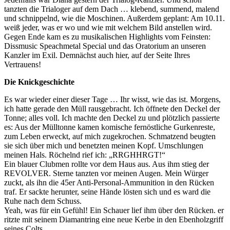
tanzten die Trialoger auf dem Dach … klebend, summend, malend
und schnippelnd, wie die Moschinen. Außerdem geplant: Am 10.11.
weiß jeder, was er wo und wie mit welchem Bild anstellen wird.
Gegen Ende kam es zu musikalischen Highlights vom Feinsten:
Dissmusic Speachmetal Special und das Oratorium an unseren
Kanzler im Exil. Demnächst auch hier, auf der Seite Ihres
Vertrauens!
Die Knickgeschichte
Es war wieder einer dieser Tage … Ihr wisst, wie das ist. Morgens,
ich hatte gerade den Müll rausgebracht. Ich öffnete den Deckel der
Tonne; alles voll. Ich machte den Deckel zu und plötzlich passierte
es: Aus der Mülltonne kamen komische fernöstliche Gurkenreste,
zum Leben erweckt, auf mich zugekrochen. Schmatzend beugten
sie sich über mich und benetzten meinen Kopf. Umschlungen
meinen Hals. Röchelnd rief ich: „RRGHHRGT!“
Ein blauer Clubmen rollte vor dem Haus aus. Aus ihm stieg der
REVOLVER. Sterne tanzten vor meinen Augen. Mein Würger
zuckt, als ihn die 45er Anti-Personal-Ammunition in den Rücken
traf. Er sackte herunter, seine Hände lösten sich und es ward die
Ruhe nach dem Schuss.
Yeah, was für ein Gefühl! Ein Schauer lief ihm über den Rücken. er
ritzte mit seinem Diamantring eine neue Kerbe in den Ebenholzgriff
seines Colts.