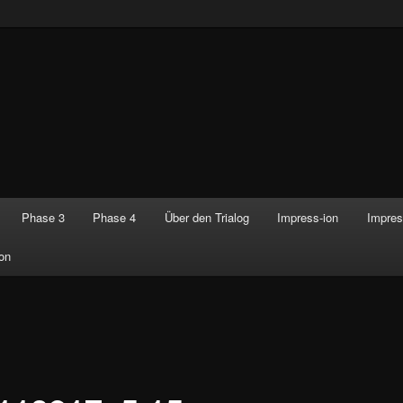
Phase 3
Phase 4
Über den Trialog
Impress-ion
Impres
on