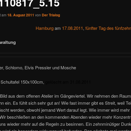
110817_5.15
ht am
18. August 2011
von
Der Trialog
Hamburg
am
17.08.2011
,
fünfter Tag des fünfzeh
rwaltung
er, Schlomo, Elvis Pressler und Mosche
f Schultafel 150x100cm,
gelöscht am 31.08.2011
Bild aus dem offenen Atelier im Gängeviertel.
Wir nehmen den Raum
 ein. Es fühlt sich sehr gut an! Wie fast immer gibt es Streit, weil Te
öscht werden, obwohl jemand Wert darauf legt. Wie immer wird mehr 
. Wir beschließen an den kommenden Abenden wieder mehr Konzentr
ns wieder mehr auf die Regeln zu besinnen. Ein zehnminütiger Dunk
 wird als besonders wirkungsvoll befunden. Das nächste mal werde