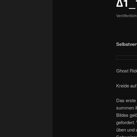
∆1_
Veröffentlic
Selbstve
Ghost Rid
Kreide au
Das erste 
summen ihn
Bildes gel
gefordert
üben und u
Schweigen