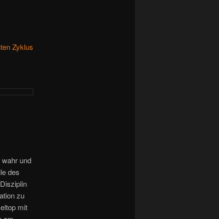
nten Zyklus
 wahr und
ile des
Disziplin
ation zu
eltop mit
n am