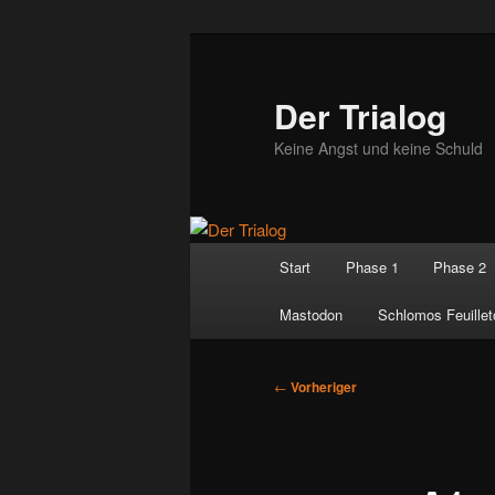
Zum
primären
Inhalt
Der Trialog
springen
Keine Angst und keine Schuld
Hauptmenü
Start
Phase 1
Phase 2
Mastodon
Schlomos Feuillet
Beitragsnavigation
←
Vorheriger