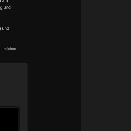
ng und
g und
Lesezeichen