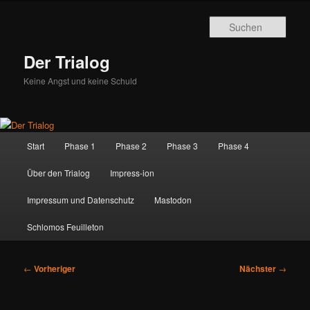
Zum
primären
Such
Inhalt
springen
Der Trialog
Keine Angst und keine Schuld
Hauptmenü
Start
Phase 1
Phase 2
Phase 3
Phase 4
Über den Trialog
Impress-ion
Impressum und Datenschutz
Mastodon
Schlomos Feuilleton
Beitragsnavigation
←
Vorheriger
Nächster
→