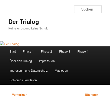
Zum
primären
Such
Inhalt
springen
Der Trialog
Keine Angst und keine Schuld
Hauptmenü
Start
Phase 1
Phase 2
Phase 3
Phase 4
Über den Trialog
Impress-ion
Impressum und Datenschutz
Mastodon
Schlomos Feuilleton
Beitragsnavigation
←
Vorheriger
Nächster
→