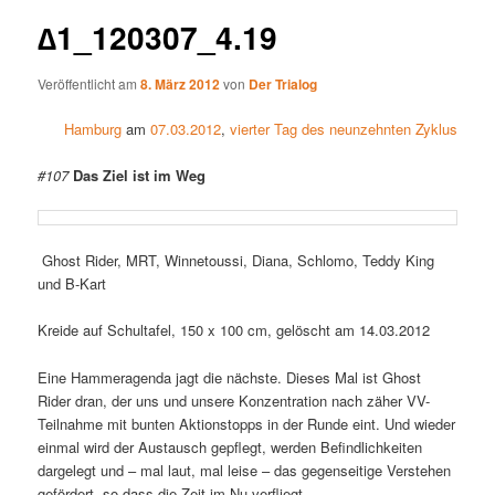
∆1_120307_4.19
Veröffentlicht am
8. März 2012
von
Der Trialog
Hamburg
am
07.03.2012
,
vierter Tag des neunzehnten Zyklus
#107
Das Ziel ist im Weg
Ghost Rider, MRT, Winnetoussi, Diana, Schlomo, Teddy King
und B-Kart
Kreide auf Schultafel, 150 x 100 cm, gelöscht am 14.03.2012
Eine Hammeragenda jagt die nächste.
Dieses Mal ist Ghost
Rider dran, der uns
und unsere Konzentration nach zäher VV-
Teilnahme mit bunten Aktionstopps in der Runde eint. Und wieder
einmal wird der Austausch gepflegt, werden Befindlichkeiten
dargelegt und – mal laut, mal leise – das gegenseitige Verstehen
gefördert, so dass die Zeit im Nu verfliegt.