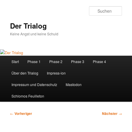
Zum
primären
Such
Inhalt
springen
Der Trialog
Keine Angst und keine Schuld
Hauptmenü
Start
Phase 1
Phase 2
Phase 3
Phase 4
Über den Trialog
Impress-ion
Impressum und Datenschutz
Mastodon
Schlomos Feuilleton
Beitragsnavigation
←
Vorheriger
Nächster
→