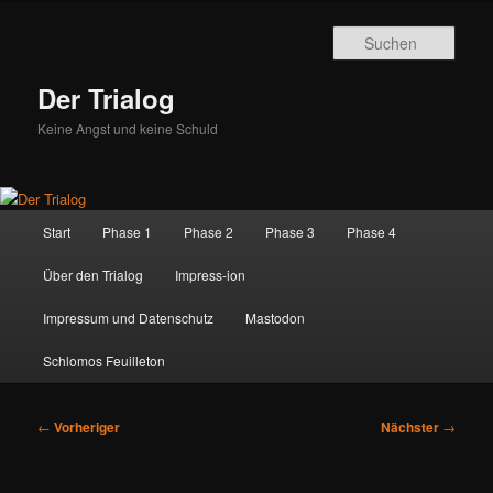
Zum
primären
Such
Inhalt
springen
Der Trialog
Keine Angst und keine Schuld
Hauptmenü
Start
Phase 1
Phase 2
Phase 3
Phase 4
Über den Trialog
Impress-ion
Impressum und Datenschutz
Mastodon
Schlomos Feuilleton
Beitragsnavigation
←
Vorheriger
Nächster
→