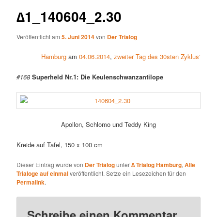
∆1_140604_2.30
Veröffentlicht am
5. Juni 2014
von
Der Trialog
Hamburg
am
04.06.2014
,
zweiter Tag des 30sten Zyklus‘
#168
Superheld Nr.1: Die Keulenschwanzantilope
Apollon, Schlomo und Teddy King
Kreide auf Tafel, 150 x 100 cm
Dieser Eintrag wurde von
Der Trialog
unter
∆ Trialog Hamburg
,
Alle
Trialoge auf einmal
veröffentlicht. Setze ein Lesezeichen für den
Permalink
.
Schreibe einen Kommentar