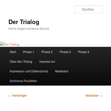
Zum
primären
Such
Inhalt
springen
Der Trialog
Keine Angst und keine Schuld
Hauptmenü
Start
Phase 1
Phase 2
Phase 3
Phase 4
Über den Trialog
Impress-ion
Impressum und Datenschutz
Mastodon
Schlomos Feuilleton
Beitragsnavigation
←
Vorheriger
Nächster
→