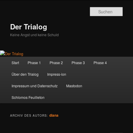
Zum
Zum
primären
sekundären
Such
Inhalt
Inhalt
springen
springen
Der Trialog
Keine Angst und keine Schuld
Hauptmenü
Start
Phase 1
Phase 2
Phase 3
Phase 4
Über den Trialog
Impress-ion
Impressum und Datenschutz
Mastodon
Schlomos Feuilleton
diana
ARCHIV DES AUTORS: