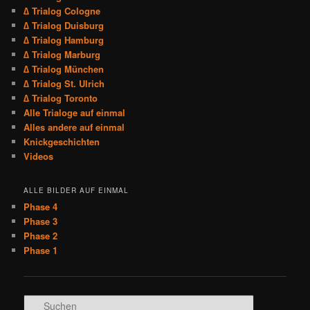
∆ Trialog Cologne
∆ Trialog Duisburg
∆ Trialog Hamburg
∆ Trialog Marburg
∆ Trialog München
∆ Trialog St. Ulrich
∆ Trialog Toronto
Alle Trialoge auf einmal
Alles andere auf einmal
Knickgeschichten
Videos
ALLE BILDER AUF EINMAL
Phase 4
Phase 3
Phase 2
Phase 1
S