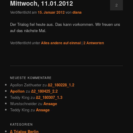
Mittwoch, 11.01.2012
2
Veröffentlicht am
15. Januar 2012
von
diana
Der Trialog fiel heute aus. Das kann vorkommen. Wir freuen uns
auf das nächste Mal.
Veröffentlicht unter
Alles andere auf einmal
|
2
Antworten
NEUESTE KOMMENTARE
Apollon Zeithueter
zu
∆2_180228_1.2
Apollon
zu
∆2_180425_2.2
Teddy King
zu
∆2_180307_1.3
Wurstschneider
zu
Ansage
Teddy King
zu
Ansage
KATEGORIEN
∆ Trialog Berlin