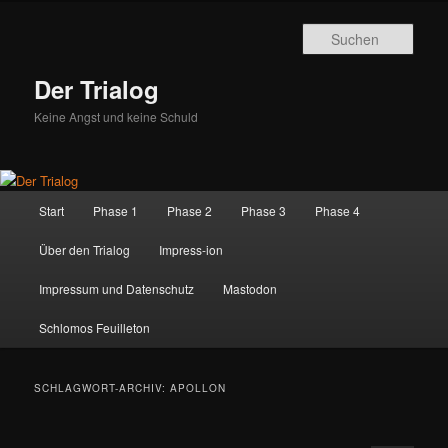
Zum
Zum
primären
sekundären
Such
Inhalt
Inhalt
springen
springen
Der Trialog
Keine Angst und keine Schuld
Hauptmenü
Start
Phase 1
Phase 2
Phase 3
Phase 4
Über den Trialog
Impress-ion
Impressum und Datenschutz
Mastodon
Schlomos Feuilleton
SCHLAGWORT-ARCHIV:
APOLLON