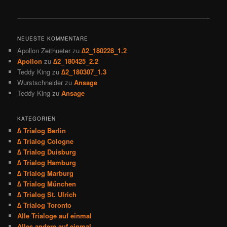
NEUESTE KOMMENTARE
Apollon Zeithueter
zu
∆2_180228_1.2
Apollon
zu
∆2_180425_2.2
Teddy King
zu
∆2_180307_1.3
Wurstschneider
zu
Ansage
Teddy King
zu
Ansage
KATEGORIEN
∆ Trialog Berlin
∆ Trialog Cologne
∆ Trialog Duisburg
∆ Trialog Hamburg
∆ Trialog Marburg
∆ Trialog München
∆ Trialog St. Ulrich
∆ Trialog Toronto
Alle Trialoge auf einmal
Alles andere auf einmal