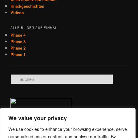
Knickgeschichten
Videos
ALLE BILDER AUF EINMAL
Phase 4
Phase 3
Phase 2
Phase 1
S
u
c
h
e
n
We value your privacy
We use cookies to enhance your browsing experience, serve
personalised ads or content, and analyse our traffic. By