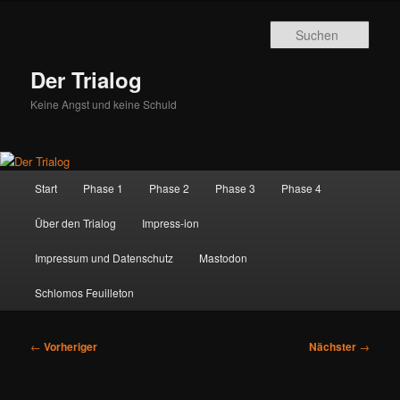
Zum
primären
Such
Inhalt
springen
Der Trialog
Keine Angst und keine Schuld
Hauptmenü
Start
Phase 1
Phase 2
Phase 3
Phase 4
Über den Trialog
Impress-ion
Impressum und Datenschutz
Mastodon
Schlomos Feuilleton
Beitragsnavigation
←
Vorheriger
Nächster
→