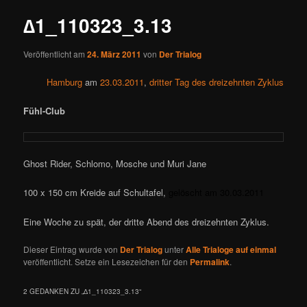
∆1_110323_3.13
Veröffentlicht am
24. März 2011
von
Der Trialog
Hamburg
am
23.03.2011
,
dritter Tag des dreizehnten Zyklus
Fühl-Club
Ghost Rider, Schlomo, Mosche und Muri Jane
100 x 150 cm Kreide auf Schultafel,
gelöscht am 30.03.2011
Eine Woche zu spät, der dritte Abend des dreizehnten Zyklus.
Dieser Eintrag wurde von
Der Trialog
unter
Alle Trialoge auf einmal
veröffentlicht. Setze ein Lesezeichen für den
Permalink
.
2 GEDANKEN ZU „
∆1_110323_3.13
“