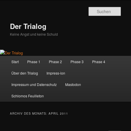
Zum
Zum
primären
sekundären
Such
Inhalt
Inhalt
springen
springen
Der Trialog
Keine Angst und keine Schuld
Hauptmenü
Start
Phase 1
Phase 2
Phase 3
Phase 4
Über den Trialog
Impress-ion
Impressum und Datenschutz
Mastodon
Schlomos Feuilleton
ARCHIV DES MONATS:
APRIL 2011