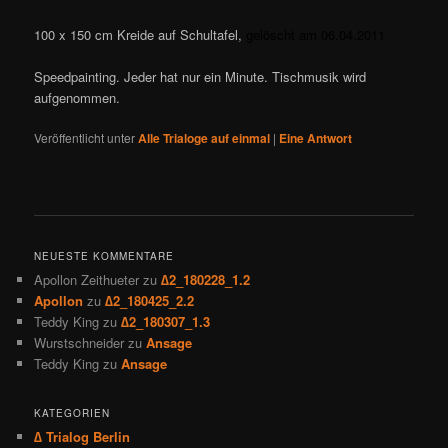
100 x 150 cm Kreide auf Schultafel,
gelöscht am 06.04.2011
Speedpainting. Jeder hat nur ein Minute. Tischmusik wird
aufgenommen.
Veröffentlicht unter
Alle Trialoge auf einmal
|
Eine
Antwort
NEUESTE KOMMENTARE
Apollon Zeithueter
zu
∆2_180228_1.2
Apollon
zu
∆2_180425_2.2
Teddy King
zu
∆2_180307_1.3
Wurstschneider
zu
Ansage
Teddy King
zu
Ansage
KATEGORIEN
∆ Trialog Berlin