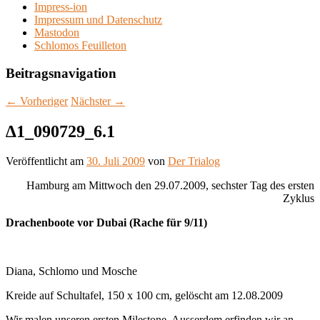
Impress-ion
Impressum und Datenschutz
Mastodon
Schlomos Feuilleton
Beitragsnavigation
←
Vorheriger
Nächster
→
∆1_090729_6.1
Veröffentlicht am
30. Juli 2009
von
Der Trialog
Hamburg am Mittwoch den 29.07.2009, sechster Tag des ersten
Zyklus
Drachenboote vor Dubai
(Rache für 9/11)
Diana, Schlomo und Mosche
Kreide auf Schultafel, 150 x 100 cm, gelöscht am 12.08.2009
Wir malen unseren ersten Milestone. Ausserdem erfinden wir an