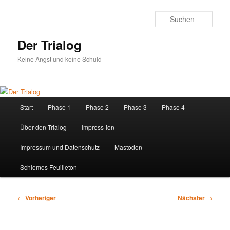
Zum
primären
Such
Inhalt
springen
Der Trialog
Keine Angst und keine Schuld
Hauptmenü
Start
Phase 1
Phase 2
Phase 3
Phase 4
Über den Trialog
Impress-ion
Impressum und Datenschutz
Mastodon
Schlomos Feuilleton
Beitragsnavigation
←
Vorheriger
Nächster
→