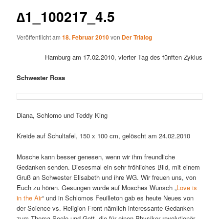
∆1_100217_4.5
Veröffentlicht am
18. Februar 2010
von
Der Trialog
Hamburg am 17.02.2010, vierter Tag des fünften Zyklus
Schwester Rosa
Diana, Schlomo und Teddy King
Kreide auf Schultafel, 150 x 100 cm, gelöscht am 24.02.2010
Mosche kann besser genesen, wenn wir ihm freundliche
Gedanken senden. Diesesmal ein sehr fröhliches Bild, mit einem
Gruß an Schwester Elisabeth und ihre WG. Wir freuen uns, von
Euch zu hören. Gesungen wurde auf Mosches Wunsch „
Love is
in the Air
“ und in Schlomos Feuilleton gab es heute Neues von
der Science vs. Religion Front nämlich interessante Gedanken
zum Thema Seele und Gott, die für einen Physiker revolutionär