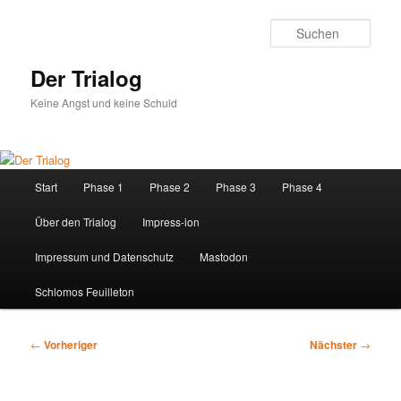
Zum
primären
Such
Inhalt
springen
Der Trialog
Keine Angst und keine Schuld
Hauptmenü
Start
Phase 1
Phase 2
Phase 3
Phase 4
Über den Trialog
Impress-ion
Impressum und Datenschutz
Mastodon
Schlomos Feuilleton
Beitragsnavigation
←
Vorheriger
Nächster
→