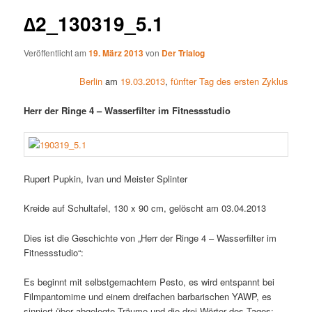
∆2_130319_5.1
Veröffentlicht am
19. März 2013
von
Der Trialog
Berlin
am
19.03.2013
,
fünfter Tag des ersten Zyklus
Herr der Ringe 4 – Wasserfilter im Fitnessstudio
Rupert Pupkin, Ivan und Meister Splinter
Kreide auf Schultafel, 130 x 90 cm, gelöscht am 03.04.2013
Dies ist die Geschichte von „Herr der Ringe 4 – Wasserfilter im
Fitnessstudio“:
Es beginnt mit selbstgemachtem Pesto, es wird entspannt bei
Filmpantomime und einem dreifachen barbarischen YAWP,
es
sinniert über abgelegte Träume und die drei Wörter des Tages: