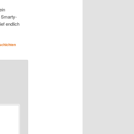
ein
e Smarty-
ief endlich
schichten