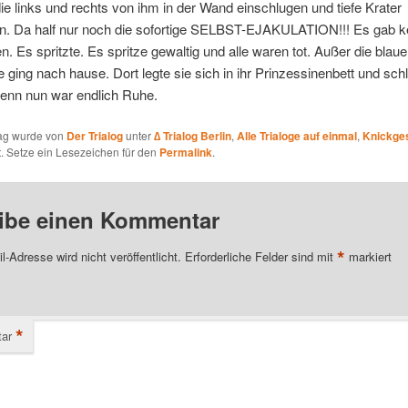
ie links und rechts von ihm in der Wand einschlugen und tiefe Krater
ßen. Da half nur noch die sofortige SELBST-EJAKULATION!!! Es gab k
 Es spritzte. Es spritze gewaltig und alle waren tot. Außer die blau
e ging nach hause. Dort legte sie sich in ihr Prinzessinenbett und schl
denn nun war endlich Ruhe.
rag wurde von
Der Trialog
unter
∆ Trialog Berlin
,
Alle Trialoge auf einmal
,
Knickge
ht. Setze ein Lesezeichen für den
Permalink
.
ibe einen Kommentar
*
l-Adresse wird nicht veröffentlicht.
Erforderliche Felder sind mit
markiert
*
ar