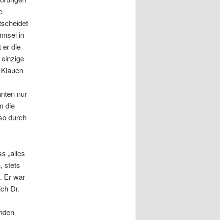
e
tscheidet
nnsel in
 er die
 einzige
 Klauen
nnten nur
n die
so durch
s „alles
, stets
. Er war
ch Dr.
enden