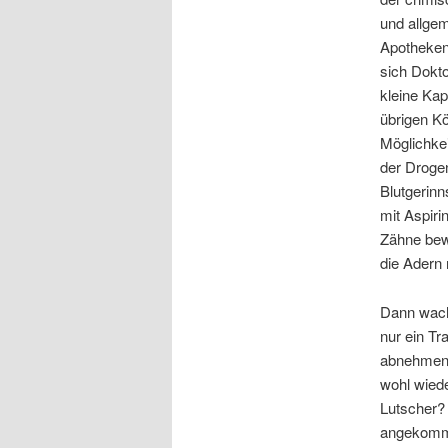
und allge
Apotheken
sich Dokto
kleine Kap
übrigen Kö
Möglichkei
der Droge
Blutgerinn
mit Aspiri
Zähne bewa
die Adern 
Dann wacht
nur ein Tr
abnehmend
wohl wiede
Lutscher?
angekomme