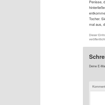
Penisse, d
hinterlie
entkommen.
Tocher. Si
mal aus, 
Dieser Eint
veröffentlic
Schre
Deine E-Mai
Komment