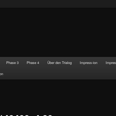
Phase 3
Phase 4
Über den Trialog
Impress-ion
Impres
on