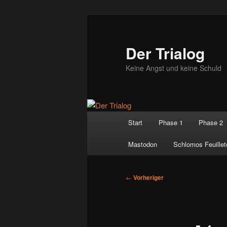
Zum
primären
Inhalt
Der Trialog
springen
Keine Angst und keine Schuld
Hauptmenü
Start
Phase 1
Phase 2
Mastodon
Schlomos Feuillet
Beitragsnavigation
←
Vorheriger