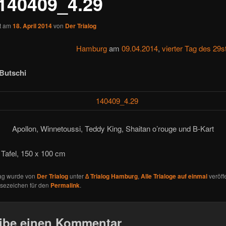
140409_4.29
ht am
18. April 2014
von
Der Trialog
Hamburg
am
09.04.2014
,
vierter Tag des 29s
Butschi
Apollon, Winnetoussi, Teddy King, Shaitan o’rouge und B-Kart
 Tafel, 150 x 100 cm
rag wurde von
Der Trialog
unter
∆ Trialog Hamburg
,
Alle Trialoge auf einmal
veröffe
esezeichen für den
Permalink
.
ibe einen Kommentar