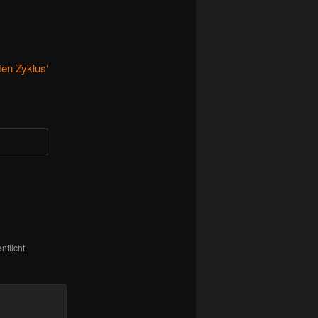
ten Zyklus‘
ntlicht.