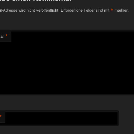
*
l-Adresse wird nicht veröffentlicht.
Erforderliche Felder sind mit
markiert
*
ar
*