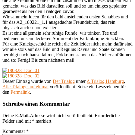
die alte Freundin Soate ein und zusammen wird dieses Mal ein Plan
gemacht, was das Bild darstellen soll und so um einiges geplanter
gearbeitet als bei den Trialogen zuvor.
Wir sammeln Ideen für den bald anstehenden ersten Schabbes und
für das A2_180221_1.1 ausgedachte Freundebuch, das rein
physisch auch schon existiert.
Es ist eine allgemein sehr ruhige Runde, wir trinken Tee und
bedienen uns am leckeren Sortiment der Farbfabrique-Snackbar.
Für eine Knickgeschichte reicht die Zeit leider nicht mehr, dafür sind
wir alle stolz auf das Bild und Regulus Ravus und Soate können
beruhigt nach hause fahren, Fokko muss noch das Atelier aufräumen
und so: Fertig! Bis zum nächsten mal!
Dieser Eintrag wurde von
Der Trialog
unter
∆ Trialog Hamburg
,
Alle Trialoge auf einmal
veröffentlicht. Setze ein Lesezeichen für
den
Permalink
.
Schreibe einen Kommentar
Deine E-Mail-Adresse wird nicht veröffentlicht.
Erforderliche
Felder sind mit
*
markiert
Kommentar
*