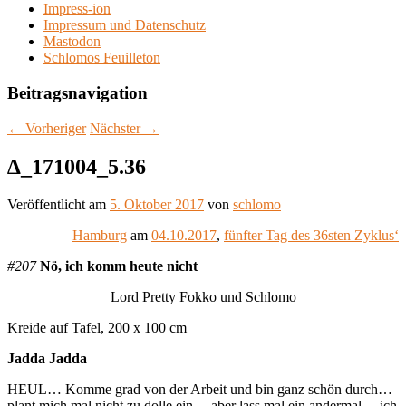
Impress-ion
Impressum und Datenschutz
Mastodon
Schlomos Feuilleton
Beitragsnavigation
←
Vorheriger
Nächster
→
∆_171004_5.36
Veröffentlicht am
5. Oktober 2017
von
schlomo
Hamburg
am
04.10.2017
,
fünfter Tag des 36sten Zyklus‘
#207
Nö, ich komm heute nicht
Lord Pretty Fokko und Schlomo
Kreide auf Tafel, 200 x 100 cm
Jadda Jadda
HEUL… Komme grad von der Arbeit und bin ganz schön durch…
plant mich mal nicht zu dolle ein… aber lass mal ein andermal… ich