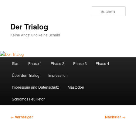
Zum
primären
Such
Inhalt
springen
Der Trialog
Keine Angst und keine Schuld
Hauptmenü
Start
Phase 1
Phase 2
Phase 3
Phase 4
Über den Trialog
Impress-ion
Impressum und Datenschutz
Mastodon
Schlomos Feuilleton
Beitragsnavigation
←
Vorheriger
Nächster
→