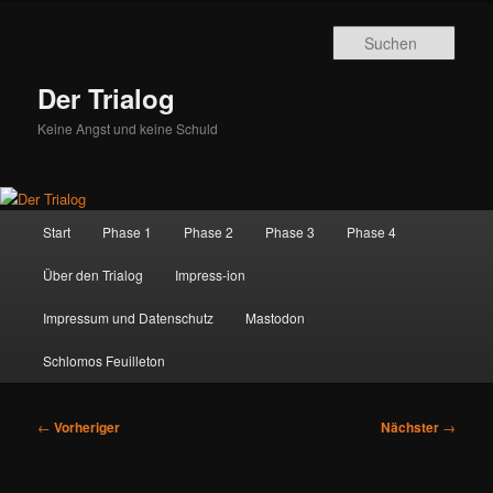
Zum
primären
Such
Inhalt
springen
Der Trialog
Keine Angst und keine Schuld
Hauptmenü
Start
Phase 1
Phase 2
Phase 3
Phase 4
Über den Trialog
Impress-ion
Impressum und Datenschutz
Mastodon
Schlomos Feuilleton
Beitragsnavigation
←
Vorheriger
Nächster
→