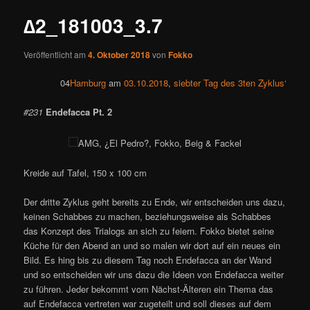
∆2_181003_3.7
Veröffentlicht am
4. Oktober 2018
von
Fokko
04
Hamburg
am
03.10.2018
,
siebter Tag des 3ten Zyklus‘
#231
Endefacca Pt. 2
AMG, ¿El Pedro?, Fokko, Beig & Fackel
Kreide auf Tafel, 150 x 100 cm
Der dritte Zyklus geht bereits zu Ende, wir entscheiden uns dazu,
keinen Schabbes zu machen, beziehungsweise als Schabbes
das Konzept des Trialogs an sich zu feiern. Fokko bietet seine
Küche für den Abend an und so malen wir dort auf ein neues ein
Bild. Es hing bis zu diesem Tag noch Endefacca an der Wand
und so entscheiden wir uns dazu die Ideen von Endefacca weiter
zu führen. Jeder bekommt vom Nächst-Älteren ein Thema das
auf Endefacca vertreten war zugeteilt und soll dieses auf dem