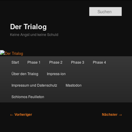
Zum
primären
Such
Inhalt
springen
Der Trialog
Keine Angst und keine Schuld
Hauptmenü
Start
Phase 1
Phase 2
Phase 3
Phase 4
Über den Trialog
Impress-ion
Impressum und Datenschutz
Mastodon
Schlomos Feuilleton
Beitragsnavigation
←
Vorheriger
Nächster
→