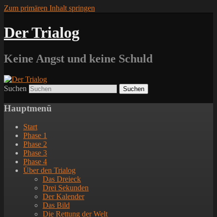
Zum primären Inhalt springen
Der Trialog
Keine Angst und keine Schuld
Suchen
Hauptmenü
Start
Phase 1
Phase 2
Phase 3
Phase 4
Über den Trialog
Das Dreieck
Drei Sekunden
Der Kalender
Das Bild
Die Rettung der Welt