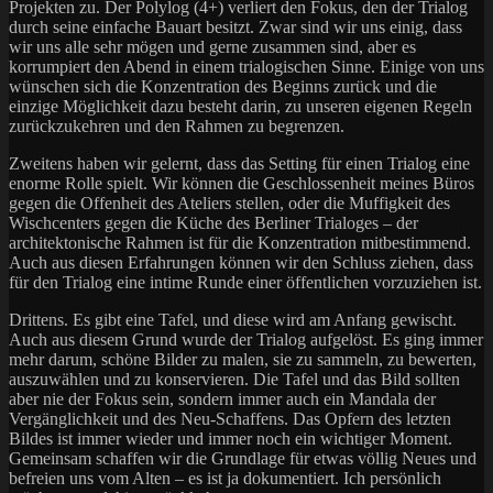
Projekten zu. Der Polylog (4+) verliert den Fokus, den der Trialog
durch seine einfache Bauart besitzt. Zwar sind wir uns einig, dass
wir uns alle sehr mögen und gerne zusammen sind, aber es
korrumpiert den Abend in einem trialogischen Sinne. Einige von uns
wünschen sich die Konzentration des Beginns zurück und die
einzige Möglichkeit dazu besteht darin, zu unseren eigenen Regeln
zurückzukehren und den Rahmen zu begrenzen.
Zweitens haben wir gelernt, dass das Setting für einen Trialog eine
enorme Rolle spielt. Wir können die Geschlossenheit meines Büros
gegen die Offenheit des Ateliers stellen, oder die Muffigkeit des
Wischcenters gegen die Küche des Berliner Trialoges – der
architektonische Rahmen ist für die Konzentration mitbestimmend.
Auch aus diesen Erfahrungen können wir den Schluss ziehen, dass
für den Trialog eine intime Runde einer öffentlichen vorzuziehen ist.
Drittens. Es gibt eine Tafel, und diese wird am Anfang gewischt.
Auch aus diesem Grund wurde der Trialog aufgelöst. Es ging immer
mehr darum, schöne Bilder zu malen, sie zu sammeln, zu bewerten,
auszuwählen und zu konservieren. Die Tafel und das Bild sollten
aber nie der Fokus sein, sondern immer auch ein Mandala der
Vergänglichkeit und des Neu-Schaffens. Das Opfern des letzten
Bildes ist immer wieder und immer noch ein wichtiger Moment.
Gemeinsam schaffen wir die Grundlage für etwas völlig Neues und
befreien uns vom Alten – es ist ja dokumentiert. Ich persönlich